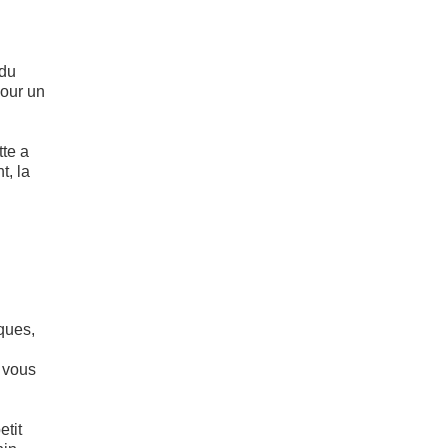
 du
pour un
tte a
t, la
ques,
e vous
etit