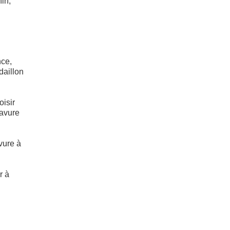
in,
nce,
daillon
oisir
ravure
avure à
r à