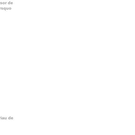
ésor de
&rsquo
riau de