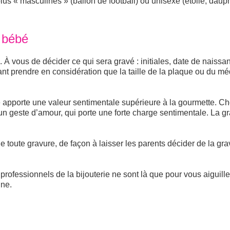
us « masculines » (ballon de football) ou unisexe (étoile, dauph
 bébé
À vous de décider ce qui sera gravé : initiales, date de naissa
ant prendre en considération que la taille de la plaque ou du mé
le apporte une valeur sentimentale supérieure à la gourmette. Ch
un geste d’amour, qui porte une forte charge sentimentale. La g
de toute gravure, de façon à laisser les parents décider de la gr
s professionnels de la bijouterie ne sont là que pour vous aiguille
ine.