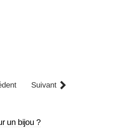
édent
Suivant
r un bijou ?