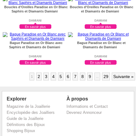
Boucles d’Oreilles Paradise en Or Blanc
Boucles d’Oreilles Paradise en Or Blanc
Saphirs et Diamants Damiani
et Diamants de Damiani
DAMIANI
DAMIANI
En savoir plus
En savoir plus
Bague Paradise en Or Blanc avec
Bague Paradise en Or Blanc et
Saphirs et Diamants de Damiani
Diamants de Damiani
DAMIANI
DAMIANI
En savoir plus
En savoir plus
2
3
4
5
6
7
8
9
29
Suivante »
1
...
Explorer
À propos
Magazine de la Joaillerie
Informations et Contact
Encyclopédie des Joailliers
Devenez Annonceur
Guide de la Joaillerie
Définitions des Bijoux
Shopping Bijoux