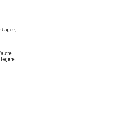
e bague,
’autre
 légère,