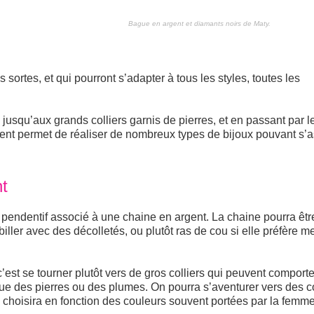
Bague en argent et diamants noirs de Maty.
 sortes, et qui pourront s’adapter à tous les styles, toutes les
u jusqu’aux grands colliers garnis de pierres, et en passant par l
rgent permet de réaliser de nombreux types de bijoux pouvant s’
t
n pendentif associé à une chaine en argent. La chaine pourra êtr
ller avec des décolletés, ou plutôt ras de cou si elle préfère me
’est se tourner plutôt vers de gros colliers qui peuvent comporte
que des pierres ou des plumes. On pourra s’aventurer vers des co
 choisira en fonction des couleurs souvent portées par la femme 