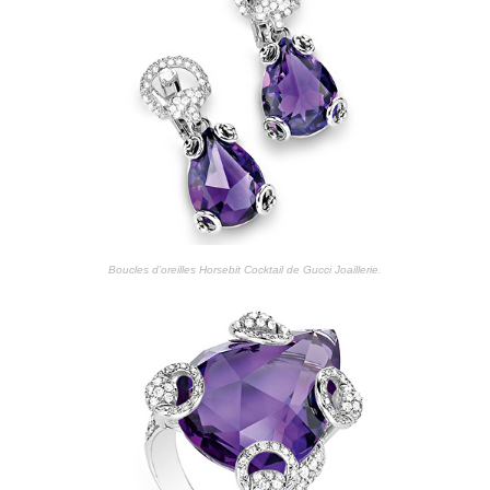
Boucles d’oreilles Horsebit Cocktail de Gucci Joaillerie.