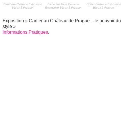
Panthère Cartier – Exposition
Pièce Joaillière Cartier –
Collier Cartier – Exposition
Bijoux à Prague.
Exposition Bijoux à Prague.
Bijoux à Prague.
Exposition « Cartier au Château de Prague – le pouvoir du
style »
Informations Pratiques
.